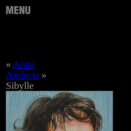
«
Anna
Andreas
»
Sibylle