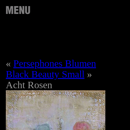
«
Persephones Blumen
Black Beauty Small
»
Acht Rosen