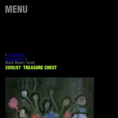
«
Acht Rosen
Dedicated to
»
Black Beauty Small